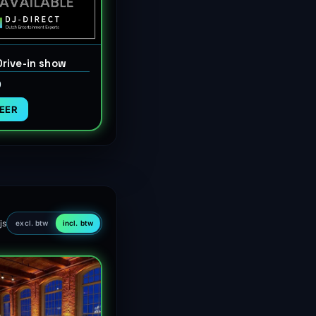
rive-in show
0
EER
js
excl. btw
incl. btw