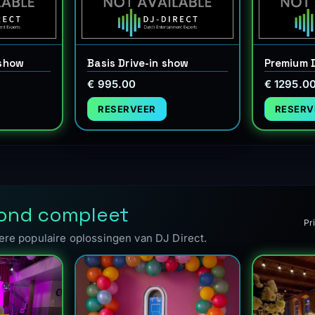
 show
Basis Drive-in show
Premium D
€ 995.00
€ 1295.0
RESERVEER
RESERV
vond compleet
Pri
re populaire oplossingen van DJ Direct.