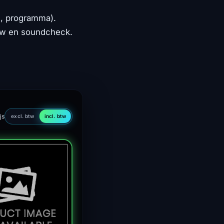
s, programma).
uw en soundcheck.
js
excl. btw
incl. btw