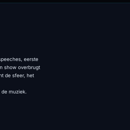
 speeches, eerste
-in show overbrugt
t de sfeer, het
 de muziek.