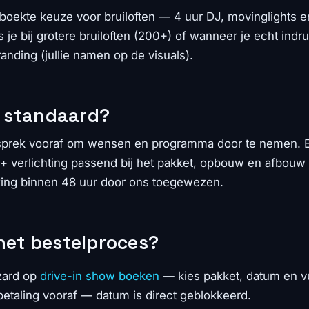
oekte keuze voor bruiloften — 4 uur DJ, movinglights en
s je bij grotere bruiloften (200+) of wanneer je echt ind
anding (jullie namen op de visuals).
e standaard?
esprek vooraf om wensen en programma door te nemen. Er
 + verlichting passend bij het pakket, opbouw en afbouw
ing binnen 48 uur door ons toegewezen.
het bestelproces?
zard op
drive-in show boeken
— kies pakket, datum en vul
etaling vooraf — datum is direct geblokkeerd.