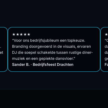
★★★★★
“Voor ons bedrijfsjubileum een topkeuze.
“
.
Branding doorgevoerd in de visuals, ervaren
d
et
DJ die soepel schakelde tussen rustige diner-
d
muziek en een gepiekte dansvloer.”
g
Sander B. · Bedrijfsfeest Drachten
F