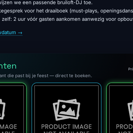
ijzen we een passende bruiloft-DJ toe.
akegesprek voor het draaiboek (must-plays, openingsdan
 zelf: 2 uur vóór gasten aankomen aanwezig voor opbo
ouwdatum →
nten
Pri
ant die past bij je feest — direct te boeken.