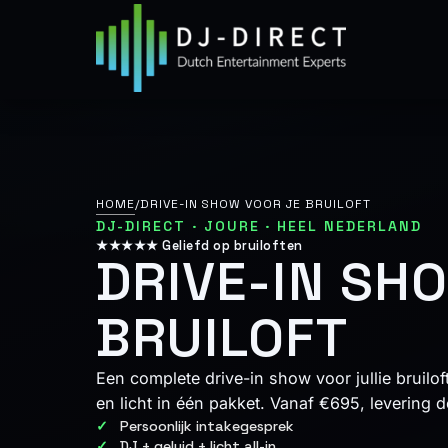
Ga
naar
de
inhoud
HOME
/
DRIVE-IN SHOW VOOR JE BRUILOFT
DJ-DIRECT · JOURE · HEEL NEDERLAND
★★★★★ Geliefd op bruiloften
DRIVE-IN SH
BRUILOFT
Een complete drive-in show voor jullie bruilof
en licht in één pakket. Vanaf €695, levering 
Persoonlijk intakegesprek
DJ + geluid + licht all-in