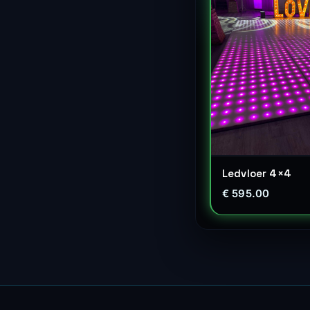
Ledvloer 4×4
€ 595.00