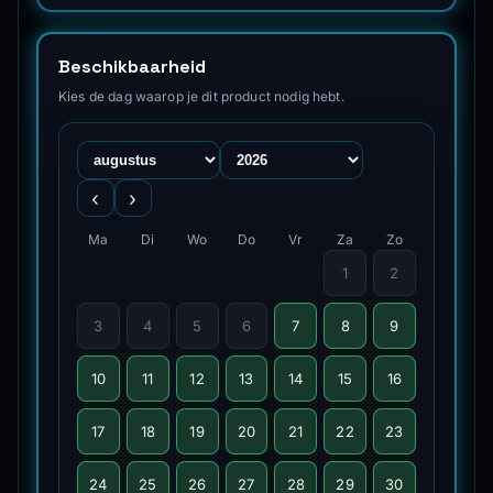
Beschikbaarheid
Kies de dag waarop je dit product nodig hebt.
‹
›
Ma
Di
Wo
Do
Vr
Za
Zo
1
2
3
4
5
6
7
8
9
10
11
12
13
14
15
16
17
18
19
20
21
22
23
24
25
26
27
28
29
30