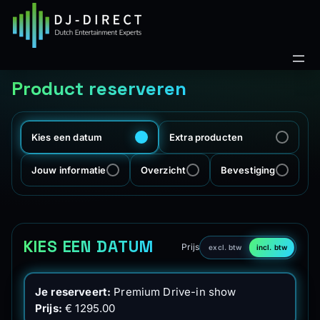
Product reserveren
Kies een datum
Extra producten
Jouw informatie
Overzicht
Bevestiging
KIES EEN DATUM
Prijs
excl. btw
incl. btw
Je reserveert:
Premium Drive-in show
Prijs:
€ 1295.00