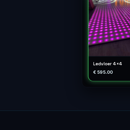
Ledvloer 4×4
€ 595.00