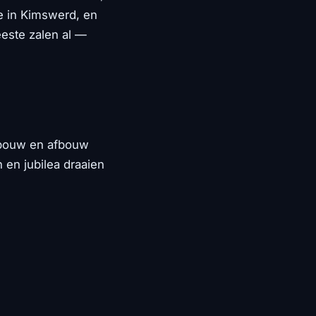
e in Kimswerd, en
este zalen al —
opbouw en afbouw
 en jubilea draaien