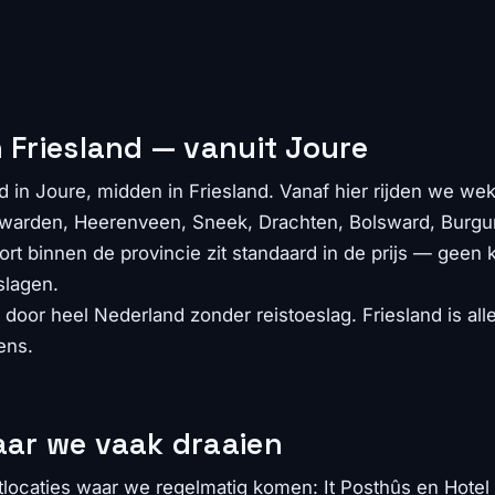
 Friesland — vanuit Joure
d in Joure, midden in Friesland. Vanaf hier rijden we wek
uwarden, Heerenveen, Sneek, Drachten, Bolsward, Burgum
rt binnen de provincie zit standaard in de prijs — geen k
slagen.
door heel Nederland zonder reistoeslag. Friesland is all
ens.
aar we vaak draaien
locaties waar we regelmatig komen: It Posthûs en Hotel 