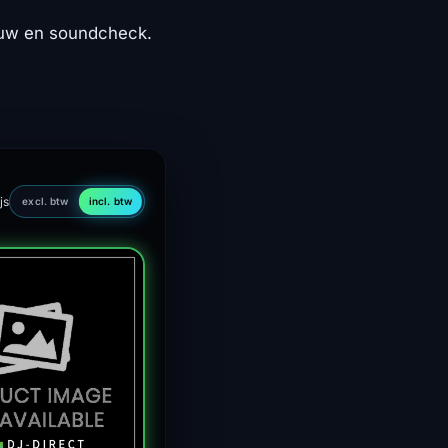
ouw en soundcheck.
js
excl. btw
incl. btw