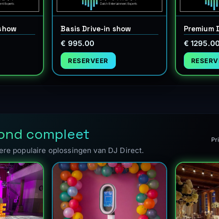
 show
Basis Drive-in show
Premium D
€ 995.00
€ 1295.0
RESERVEER
RESERV
vond compleet
Pri
re populaire oplossingen van DJ Direct.