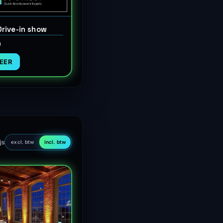
rive-in show
0
EER
js
excl. btw
incl. btw